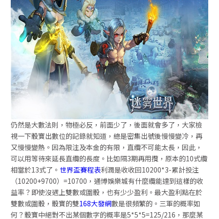
仍然是大數法則，物極必反，前面少了，後面就會多了，大家檢
視一下骰寶出數位的記錄就知道，總是密集出號後慢慢變冷，再
又慢慢變熱。因為限注及本金的有限，直纜不可能太長，因此，
可以用等待來延長直纜的長度。比如隔3期再用攬，原本的10式纜
相當於13式了。
世界盃賽程表
利潤是收收回10200*3-累計投注
（10200+9700）=10700，通博娛樂城有什麼纜能達到這樣的收
益率？即使沒遇上雙數或圍骰，也有少少盈利。最大盈利點在於
雙數或圍骰，骰寶的雙
168大發網
數是很頻繁的。三軍的概率如
何？骰寶中絕對不出某個數字的概率是5*5*5=125/216，那麼某