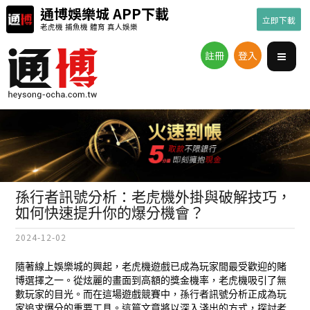
通博娛樂城 APP下載
立即下載
老虎機 捕魚機 體育 真人娛樂
註冊
登入
孫行者訊號分析：老虎機外掛與破解技巧，
如何快速提升你的爆分機會？
2024-12-02
隨著線上娛樂城的興起，老虎機遊戲已成為玩家間最受歡迎的賭
博選擇之一。從炫麗的畫面到高額的獎金機率，老虎機吸引了無
數玩家的目光。而在這場遊戲競賽中，孫行者訊號分析正成為玩
家追求爆分的重要工具。這篇文章將以深入淺出的方式，探討老