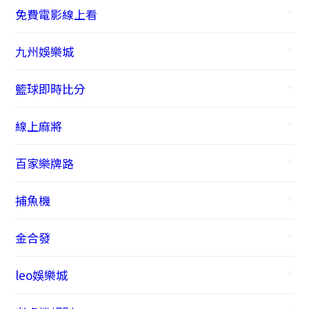
免費電影線上看
九州娛樂城
籃球即時比分
線上麻將
百家樂牌路
捕魚機
金合發
leo娛樂城