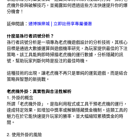
虎機外掛與破解技巧，並揭露如何透過這些方法快速提升你的爆
分機會！
延伸閱讀：
通博娛樂城 | 立即註冊享專屬優惠
什麼是孫行者訊號分析？
孫行者訊號分析是一項專為老虎機遊戲設計的分析技術，其核心
目標是通過大數據運算與遊戲機率研究，為玩家提供最佳的下注
策略。該工具能夠即時掃描老虎機的運行數據，分析隱藏的訊
號，幫助玩家判斷何時是投注的最佳時機。
這種技術的出現，讓老虎機不再只是單純的運氣遊戲，而是結合
策略與智慧的新挑戰。
老虎機外掛：真實性與合法性解析
1. 外掛的概念
所謂「老虎機外掛」，是指利用程式或工具干預老虎機的運行，
達成特定效果，如增加中獎率或解鎖隱藏獎金機制。這類工具的
魅力在於它能快速提升玩家的勝率，並大幅縮短累積獎金的時
間。
2. 使用外掛的風險