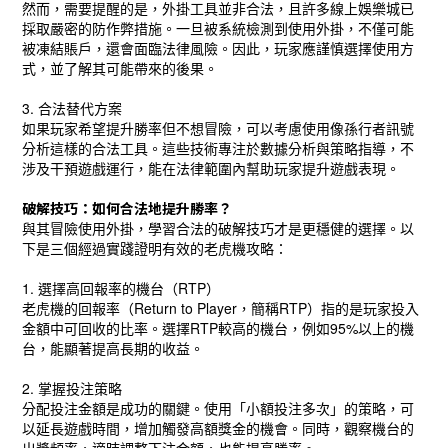
然而，需要提醒的是，外掛工具並非合法，且許多線上娛樂城已
採取嚴密的防作弊措施。一旦被系統檢測到使用外掛，不僅可能
被凍結賬戶，還會面臨法律風險。因此，玩家應謹慎選擇使用方
式，並了解其可能帶來的後果。
3. 合法替代方案
如果玩家希望提升勝率但不想冒險，可以考慮使用像孫行者訊號
分析這樣的合法工具。這些技術專注於數據分析與策略指導，不
涉及干預遊戲運行，能在法律範圍內幫助玩家提升遊戲表現。
破解技巧：如何合法地提升勝率？
與其冒險使用外掛，學習合法的破解技巧才是更穩健的選擇。以
下是三個經過實踐證明有效的老虎機攻略：
1. 選擇高回報率的機台（RTP）
老虎機的回報率（Return to Player，簡稱RTP）指的是玩家投入
金額中可回收的比率。選擇RTP較高的機台，例如95%以上的機
台，能顯著提高長期的收益。
2. 掌握投注策略
分配投注金額是成功的關鍵。使用「小額投注多次」的策略，可
以延長遊戲時間，增加觸發高額獎金的機會。同時，觀察機台的