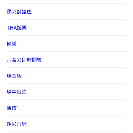
運彩討論區
THA娛樂
輪盤
六合彩即時開獎
現金版
場中投注
通博
運彩官網