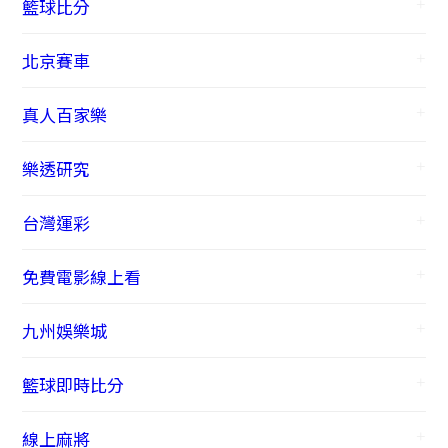
籃球比分
北京賽車
真人百家樂
樂透研究
台灣運彩
免費電影線上看
九州娛樂城
籃球即時比分
線上麻將