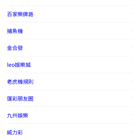
百家樂牌路
捕魚機
金合發
leo娛樂城
老虎機規則
運彩朋友圈
九州娛樂
威力彩