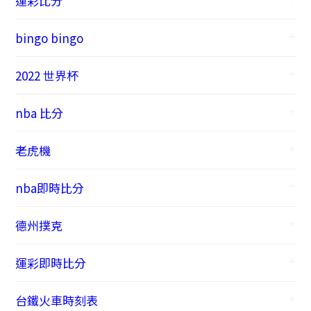
運彩比分
bingo bingo
2022 世界杯
nba 比分
老虎機
nba即時比分
德州撲克
運彩即時比分
台鐵火車時刻表