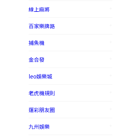
線上麻將
百家樂牌路
捕魚機
金合發
leo娛樂城
老虎機規則
運彩朋友圈
九州娛樂