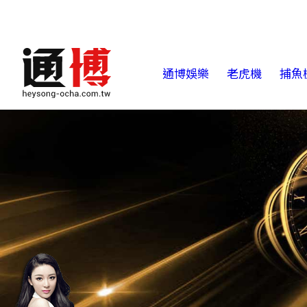
通博娛樂
老虎機
捕魚