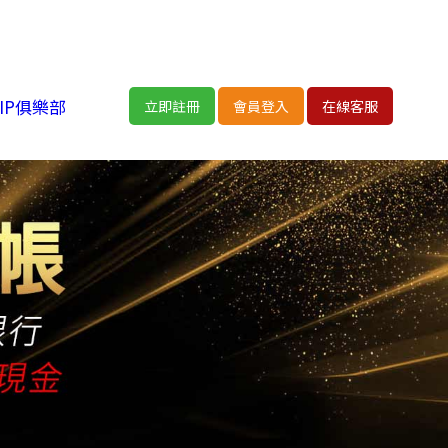
VIP俱樂部
立即註冊
會員登入
在線客服