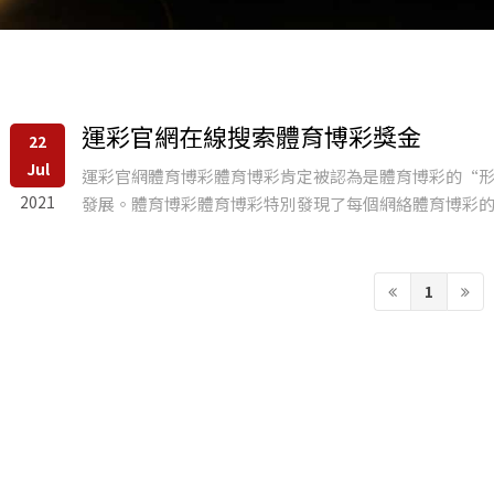
運彩官網在線搜索體育博彩獎金
22
Jul
運彩官網體育博彩體育博彩肯定被認為是體育博彩的“
2021
發展。體育博彩體育博彩特別發現了每個網絡體育博彩
其成員進行傳播：由於體育博彩的形式千差萬別，這只
1