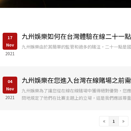
九州娛樂如何在台灣體驗在線二十一點
17
Nov
九州娛樂由於其簡單的監管和過多的賭注，二十一點是
2021
九州娛樂在您進入台灣在線賭場之前需
04
Nov
九州娛樂為了讓您從在線在線賭場中獲得絕對優勢，您
2021
問地規定了他們在比賽主題上的立場，這是我們應該尊
1