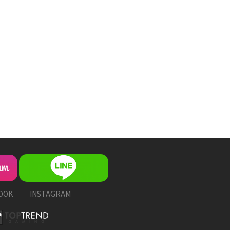
OOK
INSTAGRAM