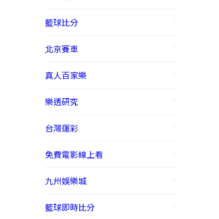
籃球比分
北京賽車
真人百家樂
樂透研究
台灣運彩
免費電影線上看
九州娛樂城
籃球即時比分