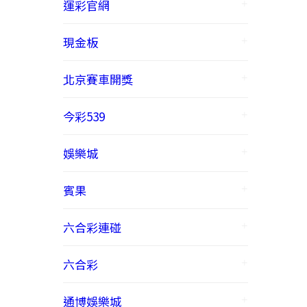
運彩官網
現金板
北京賽車開獎
今彩539
娛樂城
賓果
六合彩連碰
六合彩
通博娛樂城