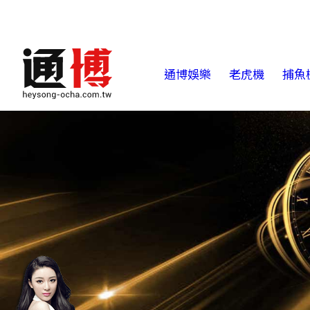
通博娛樂
老虎機
捕魚