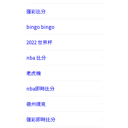
運彩比分
bingo bingo
2022 世界杯
nba 比分
老虎機
nba即時比分
德州撲克
運彩即時比分