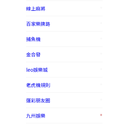
線上麻將
百家樂牌路
捕魚機
金合發
leo娛樂城
老虎機規則
運彩朋友圈
九州娛樂