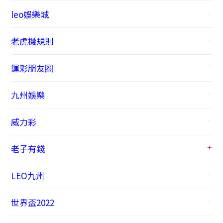
leo娛樂城
老虎機規則
運彩朋友圈
九州娛樂
威力彩
老子有錢
LEO九州
世界盃2022