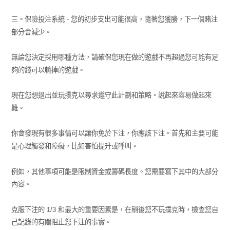
三。保險投注系統 - 您的初步支出可能很高，隨著您獲勝，下一個賭注
部分會減少。
無論您決定採用哪種方法，請確保您現在做的遊戲不再超過您可能有足
夠的錢可以輸掉的遊戲。
現在您想退出並玩撲克以尋求遵守此計劃和策略。說起來容易做起來
難。
你會發現有很多事情可以讓你免於下注，你應該下注。首先和主要可能
是心理觸發和障礙，比如害怕提升或呼叫。
例如，其他事項可能是限制資金或籌碼長度。您需要寫下其中的大部分
內容。
克服下注的 1/3 和最大的重要因素是，在稍後您不玩撲克時，檢查您自
己記錄的有關阻止您下注的事實。