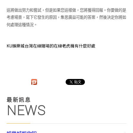
這將做出努力和嘗試，但是如果您這樣做，您將獲得回報。你要做的是
考慮場景，寫下它發生的原因，集思廣益可能的答案，然後決定你將如
何處理這種情況。
KU娛樂城台灣在線賭場的在線老虎機有什麼好處
最新訊息
NEWS