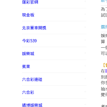
新
運彩官網
為
試
現金板
選
北京賽車開獎
娛
今彩539
算
一
可
娛樂城
【
賓果
在
別
六合彩連碰
你
抽
六合彩
覺
通博娛樂城
考