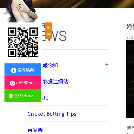
最新訊息
通
關
NEWS
閉
202
娛樂城報你知
通博娛樂
台灣運彩投注網站
ab588net
@279nxzic
Roulette
Cricket Betting Tips
博
百家樂