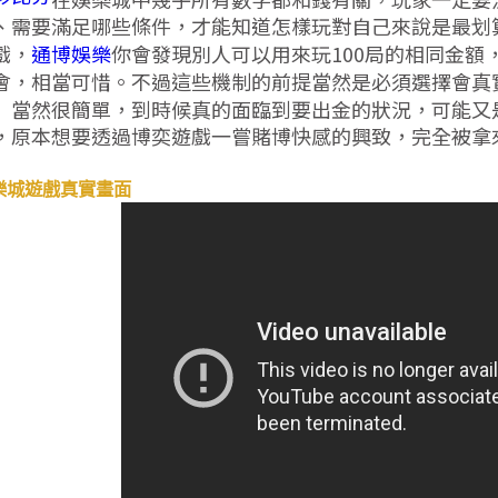
、需要滿足哪些條件，才能知道怎樣玩對自己來說是最划
戲，
通博娛樂
你會發現別人可以用來玩100局的相同金額
會，相當可惜。不過這些機制的前提當然是必須選擇會真
」當然很簡單，到時候真的面臨到要出金的狀況，可能又
，原本想要透過博奕遊戲一嘗賭博快感的興致，完全被拿
樂城遊戲真實畫面