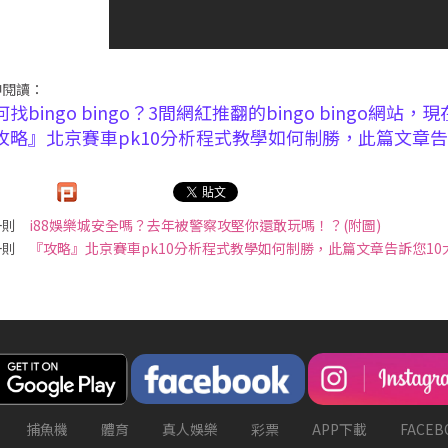
伸閱讀：
何找bingo bingo？3間網紅推翻的bingo bingo網站，
攻略』北京賽車pk10分析程式教學如何制勝，此篇文章告
一則
i88娛樂城安全嗎？去年被警察攻堅你還敢玩嗎！？(附圖)
一則
『攻略』北京賽車pk10分析程式教學如何制勝，此篇文章告訴您10
捕魚機
體育
真人娛樂
彩票
APP下載
FACEB