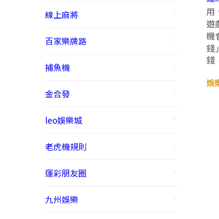
用
線上麻將
遊
機
百家樂牌路
錢
錢
捕魚機
娛
金合發
leo娛樂城
老虎機規則
運彩朋友圈
九州娛樂