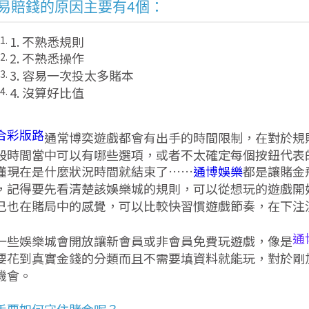
易賠錢的原因主要有4個：
1. 不熟悉規則
2. 不熟悉操作
3. 容易一次投太多賭本
4. 沒算好比值
合彩版路
通常博奕遊戲都會有出手的時間限制，在對於規
段時間當中可以有哪些選項，或者不太確定每個按鈕代表
懂現在是什麼狀況時間就結束了……
通博娛樂
都是讓賭金
，記得要先看清楚該娛樂城的規則，可以從想玩的遊戲開
己也在賭局中的感覺，可以比較快習慣遊戲節奏，在下注
通
一些娛樂城會開放讓新會員或非會員免費玩遊戲，像是
要花到真實金錢的分類而且不需要填資料就能玩，對於剛
機會。