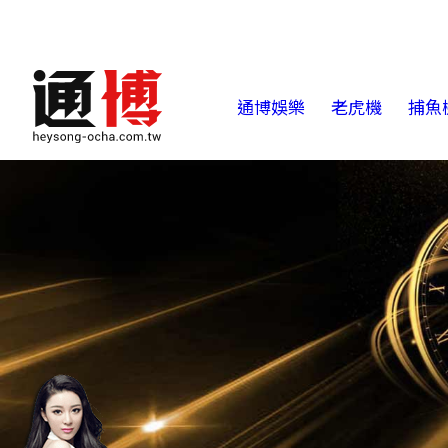
通博娛樂
老虎機
捕魚