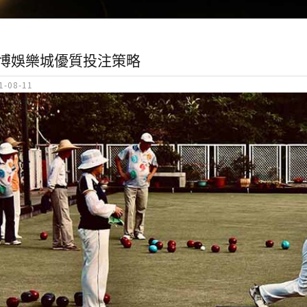
博娛樂城優質投注策略
1-08-11