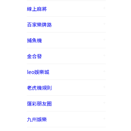
線上麻將
百家樂牌路
捕魚機
金合發
leo娛樂城
老虎機規則
運彩朋友圈
九州娛樂