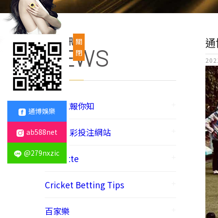
關
最新訊息
通
NEWS
閉
202
娛樂城報你知
通博娛樂
台灣運彩投注網站
ab588net
@279nxzic
Roulette
Cricket Betting Tips
百家樂