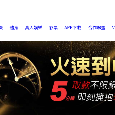
機
體育
真人娛樂
彩票
APP下載
合作聯盟