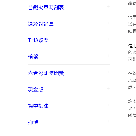
贏
台鐵火車時刻表
信
運彩討論區
以
結
THA娛樂
信
的
輪盤
可
六合彩即時開獎
在
巧
成
現金版
許
場中投注
果
隊
通博