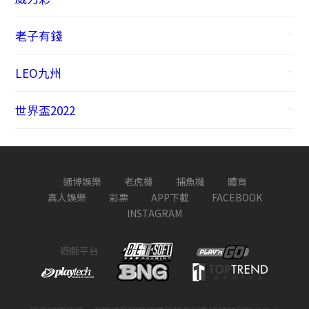
老子有錢
LEO九州
世界盃2022
通博娛樂
老虎機
捕魚機
體育
真人娛樂
彩票
APP下載
FACEBOOK
INSTAGRAM
遊戲平台