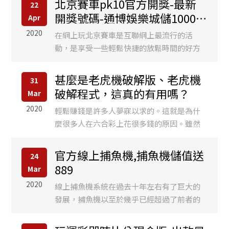
北京賽車pk10官方開獎-最新
22
在三個遊戲系列中利用了漸進式博彩，我們
開獎號碼-通博娛樂城儲1000送
Apr
可以將北京賽車歸功於這一有效的系統。北
1000
2020
在網上玩北京賽車是互聯網上最流行的活
京賽車系統由28年在大多數重大體育賽事中
動，是享受一些輕鬆快捷的放鬆時間的好方
進行投注的經驗構成。
法。人們只喜歡玩線上北京賽車遊戲，因為
在這裡他們可以玩任意長的時間，而不會被
甚麼是老虎機破解版、老虎機
31
踢出封閉酒吧或賭場的風險。線上玩遊戲的
破解程式，這真的有用嗎？
Mar
好處是，比起傳統的陸基賭場，北京賽車遊
2020
輕鬆賺錢是許多人夢寐以求的。這就是為什
戲的選擇範圍更廣，變化更大。此外，在家
麼很多人在六合彩上花很多錢的原因。雖然
裡玩北京賽車比在陸上賭場玩北京賽車便
獲勝的機會很小。您不可能完全猜出獲勝組
宜，因為您不需要花費很長的假期，也不會
合，因為六合彩是基於純粹的運氣。但是，
浪費不必要的現金旅行費用。
官方線上捕魚機,捕魚機儲值送
24
有幾種策略可以增加中獎的機率。這裡是其
889
Mar
中的一些。買更多票。您購買的六合彩越
2020
線上捕魚機系統在過去十年左右有了巨大的
多，獲得中獎的機會就越大。但是，您應該
發展，捕魚機以至於幾乎已經超過了前者的
記住彩票是一種遊戲，因此您不應該花所有
實體娛樂場系統。的確，儘管很難得出確切
的錢在上面。
的統計數字，但有機會在這個時間點上，在