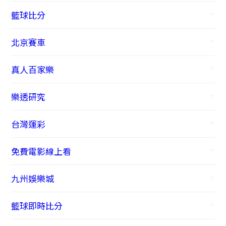
籃球比分
北京賽車
真人百家樂
樂透研究
台灣運彩
免費電影線上看
九州娛樂城
籃球即時比分